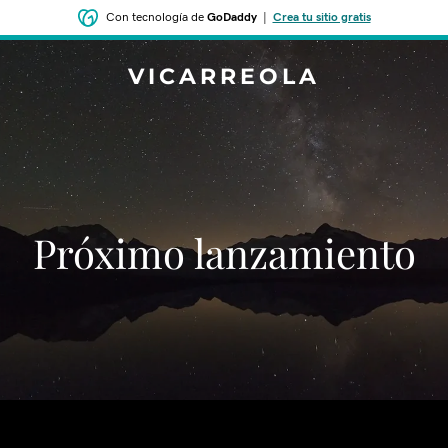
Con tecnología de
GoDaddy
|
Crea tu sitio gratis
VICARREOLA
‌‌Próximo lanzamiento